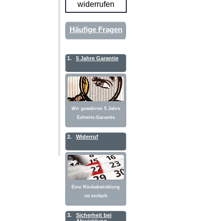
widerrufen
Häufige Fragen
1.
5 Jahre Garantie
Wir gewähren 5 Jahre
Echteits-Garantie
2.
Widerruf
Eine Rückabwicklung
ist einfach
3.
Sicherheit bei