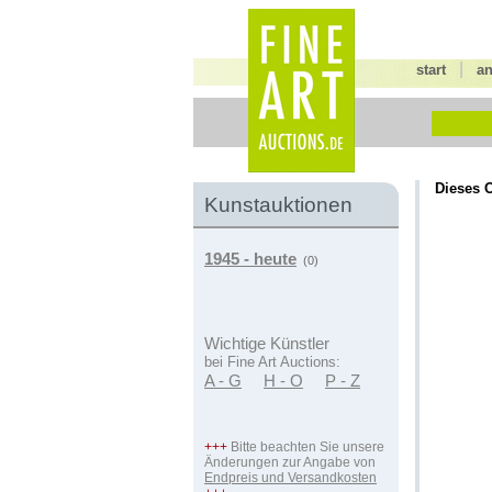
|
start
a
Dieses O
Kunstauktionen
1945 - heute
(0)
Wichtige Künstler
bei Fine Art Auctions:
A - G
H - O
P - Z
+++
Bitte beachten Sie unsere
Änderungen zur Angabe von
Endpreis und Versandkosten