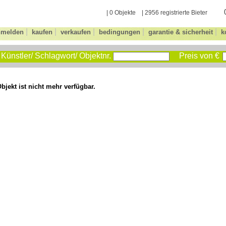
| 0 Objekte | 2956 registrierte Bieter
|
|
|
|
|
nmelden
kaufen
verkaufen
bedingungen
garantie & sicherheit
k
Künstler/ Schlagwort/ Objektnr.
Preis von €
bjekt ist nicht mehr verfügbar.