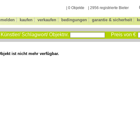
| 0 Objekte | 2956 registrierte Bieter
|
|
|
|
|
nmelden
kaufen
verkaufen
bedingungen
garantie & sicherheit
k
Künstler/ Schlagwort/ Objektnr.
Preis von €
bjekt ist nicht mehr verfügbar.