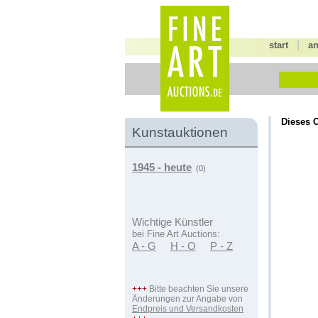
|
start
a
Dieses O
Kunstauktionen
1945 - heute
(0)
Wichtige Künstler
bei Fine Art Auctions:
A - G
H - O
P - Z
+++
Bitte beachten Sie unsere
Änderungen zur Angabe von
Endpreis und Versandkosten