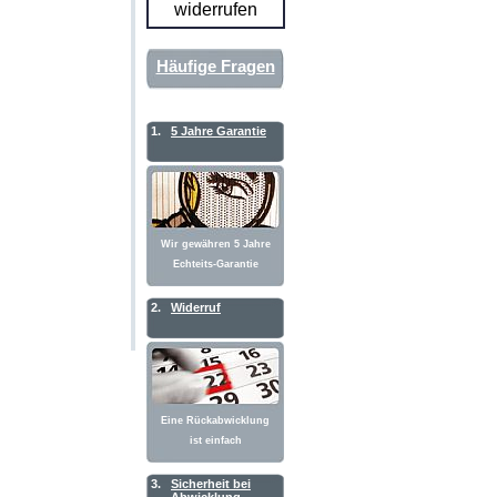
widerrufen
Häufige Fragen
1.
5 Jahre Garantie
Wir gewähren 5 Jahre
Echteits-Garantie
2.
Widerruf
Eine Rückabwicklung
ist einfach
3.
Sicherheit bei