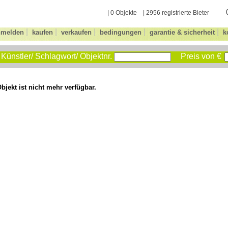
| 0 Objekte | 2956 registrierte Bieter
|
|
|
|
|
nmelden
kaufen
verkaufen
bedingungen
garantie & sicherheit
k
Künstler/ Schlagwort/ Objektnr.
Preis von €
bjekt ist nicht mehr verfügbar.