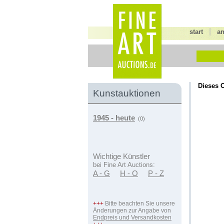
|
start
a
Dieses O
Kunstauktionen
1945 - heute
(0)
Wichtige Künstler
bei Fine Art Auctions:
A - G
H - O
P - Z
+++
Bitte beachten Sie unsere
Änderungen zur Angabe von
Endpreis und Versandkosten