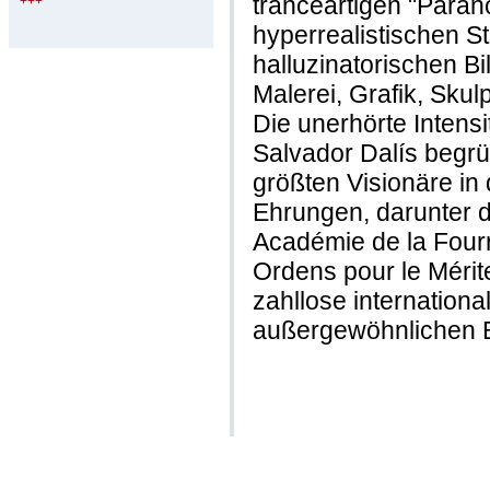
tranceartigen "Paranoi
+++
hyperrealistischen St
halluzinatorischen B
Malerei, Grafik, Skulp
Die unerhörte Intens
Salvador Dalís begrü
größten Visionäre in
Ehrungen, darunter 
Académie de la Fourr
Ordens pour le Mérit
zahllose internation
außergewöhnlichen B