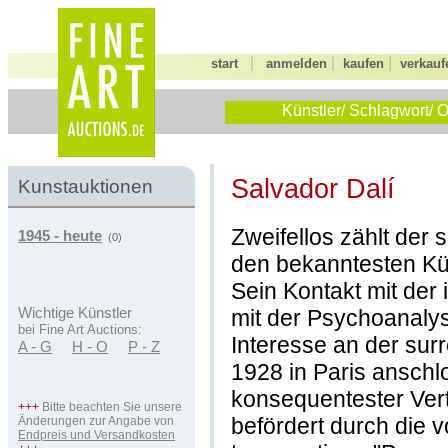
|
|
|
start
anmelden
kaufen
verkauf
Künstler/ Schlagwort/ O
Salvador Dalí
Kunstauktionen
Zweifellos zählt der 
1945 - heute
(0)
den bekanntesten Kün
Sein Kontakt mit der 
mit der Psychoanaly
Wichtige Künstler
bei Fine Art Auctions:
Interesse an der sur
A - G
H - O
P - Z
1928 in Paris ansch
konsequentester Vertr
+++
Bitte beachten Sie unsere
befördert durch die 
Änderungen zur Angabe von
Endpreis und Versandkosten