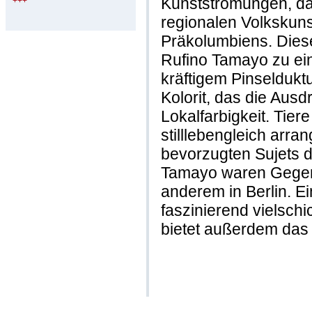
Kunstströmungen, dan
+++
regionalen Volkskuns
Präkolumbiens. Diese
Rufino Tamayo zu ein
kräftigem Pinseldukt
Kolorit, das die Ausd
Lokalfarbigkeit. Tie
stilllebengleich arra
bevorzugten Sujets 
Tamayo waren Gegens
anderem in Berlin. 
faszinierend vielsch
bietet außerdem das