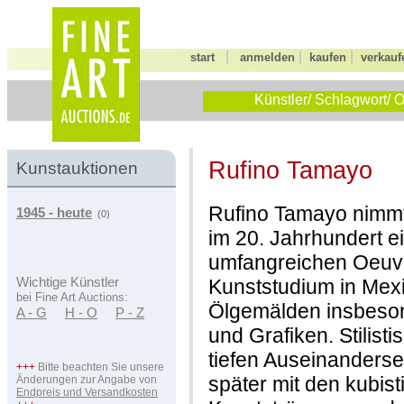
|
|
|
start
anmelden
kaufen
verkauf
Künstler/ Schlagwort/ O
Rufino Tamayo
Kunstauktionen
Rufino Tamayo nimmt
1945 - heute
(0)
im 20. Jahrhundert 
umfangreichen Oeuvr
Kunststudium in Mexi
Wichtige Künstler
bei Fine Art Auctions:
Ölgemälden insbeso
A - G
H - O
P - Z
und Grafiken. Stilist
tiefen Auseinanderse
+++
Bitte beachten Sie unsere
später mit den kubis
Änderungen zur Angabe von
Endpreis und Versandkosten