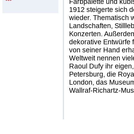
Farbpalette und kubi
+++
1912 steigerte sich 
wieder. Thematisch w
Landschaften, Stilll
Konzerten. Außerdem
dekorative Entwürfe 
von seiner Hand erha
Weltweit nennen vie
Raoul Dufy ihr eigen,
Petersburg, die Royal
London, das Museum 
Wallraf-Richartz-Mus