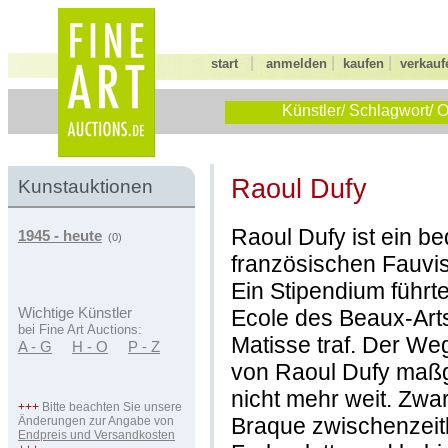
|
|
|
start
anmelden
kaufen
verkauf
Künstler/ Schlagwort/ O
Raoul Dufy
Kunstauktionen
Raoul Dufy ist ein b
1945 - heute
(0)
französischen Fauvi
Ein Stipendium führt
Ecole des Beaux-Arts
Wichtige Künstler
bei Fine Art Auctions:
Matisse traf. Der W
A - G
H - O
P - Z
von Raoul Dufy maßge
nicht mehr weit. Zwa
+++
Bitte beachten Sie unsere
Braque zwischenzeitl
Änderungen zur Angabe von
Endpreis und Versandkosten