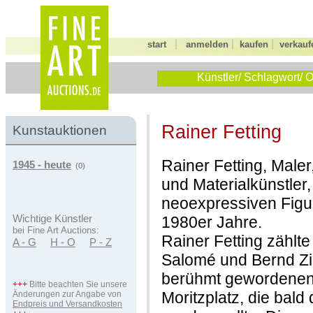
|
|
|
start
anmelden
kaufen
verkauf
Künstler/ Schlagwort/ O
Rainer Fetting
Kunstauktionen
Rainer Fetting, Maler
1945 - heute
(0)
und Materialkünstler,
neoexpressiven Figu
1980er Jahre.
Wichtige Künstler
bei Fine Art Auctions:
Rainer Fetting zählt
A - G
H - O
P - Z
Salomé und Bernd Z
berühmt gewordenen B
+++
Bitte beachten Sie unsere
Moritzplatz, die bal
Änderungen zur Angabe von
Endpreis und Versandkosten