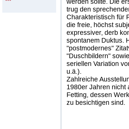
werden sollte. Die e
+++
trug den sprechenden
Charakteristisch für R
die freie, höchst subje
expressiver, derb kon
spontanem Duktus. H
"postmodernes" Zitat
"Duschbildern" sowie
seriellen Variation v
u.ä.).
Zahlreiche Ausstellu
1980er Jahren nicht 
Fetting, dessen Werk
zu besichtigen sind.