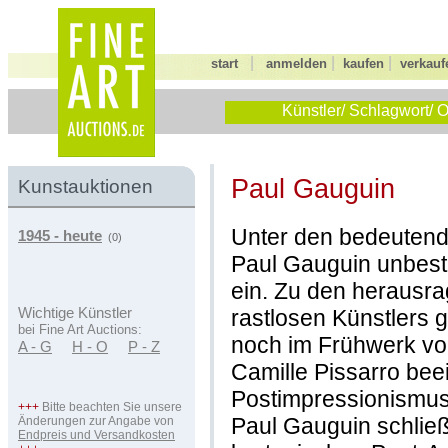
|
|
|
start
anmelden
kaufen
verkauf
Künstler/ Schlagwort/ O
Paul Gauguin
Kunstauktionen
Unter den bedeutend
1945 - heute
(0)
Paul Gauguin unbestr
ein. Zu den herausr
rastlosen Künstlers 
Wichtige Künstler
bei Fine Art Auctions:
noch im Frühwerk vo
A - G
H - O
P - Z
Camille Pissarro bee
Postimpressionismus
+++
Bitte beachten Sie unsere
Paul Gauguin schließ
Änderungen zur Angabe von
Endpreis und Versandkosten