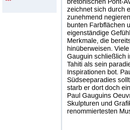
bretonischen Pont-Av
+++
zeichnet sich durch e
zunehmend negierend
bunten Farbflächen u
eigenständige Gefüh
Merkmale, die berei
hinüberweisen. Viele
Gauguin schließlich 
Tahiti als sein parad
Inspirationen bot. 
Südseeparadies sollte 
starb er dort doch ei
Paul Gauguins Oeuv
Skulpturen und Grafik
renommiertesten Mus