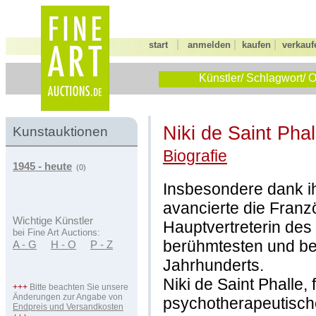
|
|
|
start
anmelden
kaufen
verkauf
Künstler/ Schlagwort/ O
Niki de Saint Pha
Kunstauktionen
Biografie
1945 - heute
(0)
Insbesondere dank ih
avancierte die Franzö
Wichtige Künstler
Hauptvertreterin des
bei Fine Art Auctions:
berühmtesten und bel
A - G
H - O
P - Z
Jahrhunderts.
Niki de Saint Phalle, 
+++
Bitte beachten Sie unsere
Änderungen zur Angabe von
psychotherapeutisches
Endpreis und Versandkosten