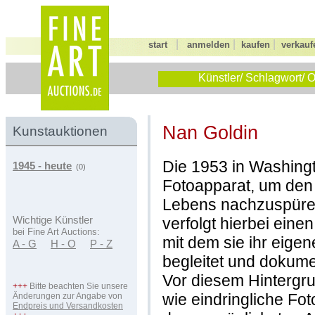
|
|
|
start
anmelden
kaufen
verkauf
Künstler/ Schlagwort/ O
Nan Goldin
Kunstauktionen
Die 1953 in Washing
1945 - heute
(0)
Fotoapparat, um den
Lebens nachzuspüren
verfolgt hierbei ein
Wichtige Künstler
bei Fine Art Auctions:
mit dem sie ihr eige
A - G
H - O
P - Z
begleitet und dokumen
Vor diesem Hintergr
+++
Bitte beachten Sie unsere
wie eindringliche Fot
Änderungen zur Angabe von
Endpreis und Versandkosten