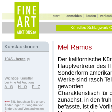
|
|
|
start
anmelden
kaufen
verkauf
Künstler/ Schlagwort/ O
Mel Ramos
Kunstauktionen
Der kalifornische Kün
1945 - heute
(0)
Hauptvertreter des H
Sonderform amerikan
Werke sind rasch Tei
Wichtige Künstler
bei Fine Art Auctions:
geworden.
A - G
H - O
P - Z
Charakteristisch für
zunächst, in den frü
+++
Bitte beachten Sie unsere
befasste, ist die Vorl
Änderungen zur Angabe von
Endpreis und Versandkosten