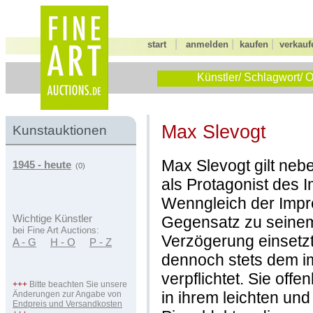
|
|
|
start
anmelden
kaufen
verkauf
Künstler/ Schlagwort/ O
Max Slevogt
Kunstauktionen
Max Slevogt gilt ne
1945 - heute
(0)
als Protagonist des 
Wenngleich der Impr
Gegensatz zu seinem 
Wichtige Künstler
bei Fine Art Auctions:
Verzögerung einsetz
A - G
H - O
P - Z
dennoch stets dem im
verpflichtet. Sie offe
+++
Bitte beachten Sie unsere
in ihrem leichten un
Änderungen zur Angabe von
Endpreis und Versandkosten