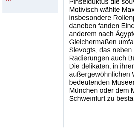
Pinselduktus die sou
+++
Motivisch wählte Max
insbesondere Rollen
daneben fanden Eind
anderem nach Ägypte
Gleichermaßen umfan
Slevogts, das neben 
Radierungen auch Buc
Die delikaten, in ihr
außergewöhnlichen W
bedeutenden Museen
München oder dem M
Schweinfurt zu best