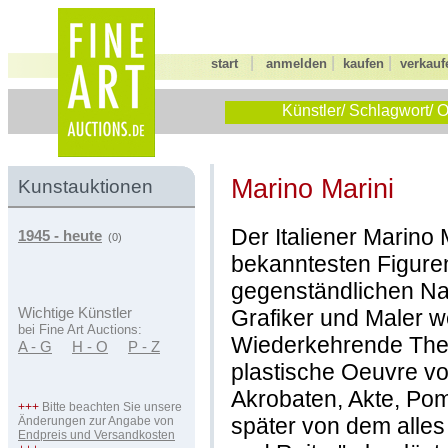
|
|
|
start
anmelden
kaufen
verkauf
Künstler/ Schlagwort/ O
Marino Marini
Kunstauktionen
Der Italiener Marino
1945 - heute
(0)
bekanntesten Figuren
gegenständlichen Na
Grafiker und Maler 
Wichtige Künstler
bei Fine Art Auctions:
Wiederkehrende The
A - G
H - O
P - Z
plastische Oeuvre vo
Akrobaten, Akte, Po
+++
Bitte beachten Sie unsere
später von dem alles
Änderungen zur Angabe von
Endpreis und Versandkosten