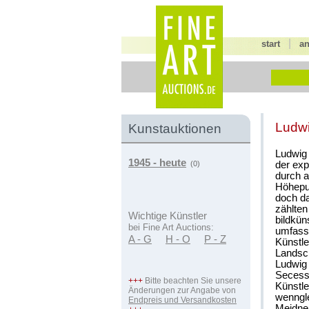
|
start
a
Ludw
Kunstauktionen
Ludwig 
1945 - heute
der exp
(0)
durch a
Höhepun
doch da
zählten
Wichtige Künstler
bildkün
bei Fine Art Auctions:
umfasst
A - G
H - O
P - Z
Künstle
Landsch
Ludwig 
Secessi
+++
Bitte beachten Sie unsere
Künstle
Änderungen zur Angabe von
wenngl
Endpreis und Versandkosten
Meidne