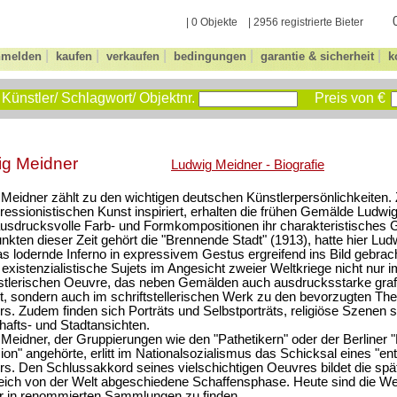
| 0 Objekte | 2956 registrierte Bieter
|
|
|
|
|
nmelden
kaufen
verkaufen
bedingungen
garantie & sicherheit
k
Künstler/ Schlagwort/ Objektnr.
Preis von €
ig Meidner
Ludwig Meidner - Biografie
Meidner zählt zu den wichtigen deutschen Künstlerpersönlichkeiten.
ressionistischen Kunst inspiriert, erhalten die frühen Gemälde Ludwi
usdrucksvolle Farb- und Formkompositionen ihr charakteristisches 
kten dieser Zeit gehört die "Brennende Stadt" (1913), hatte hier Lu
s lodernde Inferno in expressivem Gestus ergreifend ins Bild gebrac
 existenzialistische Sujets im Angesicht zweier Weltkriege nicht nur i
stlerischen Oeuvre, das neben Gemälden auch ausdrucksstarke grafi
, sondern auch im schriftstellerischen Werk zu den bevorzugten T
rs. Zudem finden sich Porträts und Selbstporträts, religiöse Szenen 
afts- und Stadtansichten.
Meidner, der Gruppierungen wie den "Pathetikern" oder der Berliner "
on" angehörte, erlitt im Nationalsozialismus das Schicksal eines "ent
rs. Den Schlussakkord seines vielschichtigen Oeuvres bildet die spä
eich von der Welt abgeschiedene Schaffensphase. Heute sind die W
r in renommierten Sammlungen zu finden.