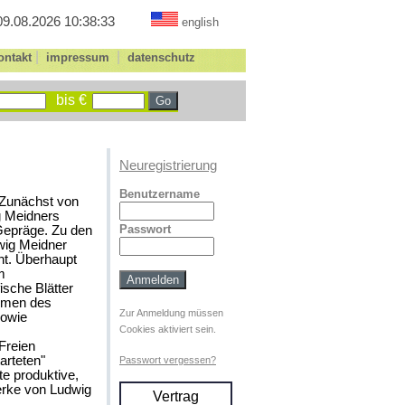
09.08.2026 10:38:33
english
|
|
ontakt
impressum
datenschutz
bis €
Neuregistrierung
Benutzername
 Zunächst von
g Meidners
Passwort
Gepräge. Zu den
dwig Meidner
ht. Überhaupt
m
sche Blätter
hemen des
Zur Anmeldung müssen
sowie
Cookies aktiviert sein.
Freien
arteten"
Passwort vergessen?
te produktive,
erke von Ludwig
Vertrag