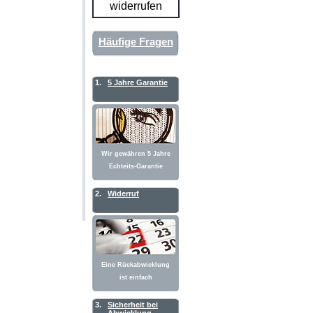
widerrufen
Häufige Fragen
1.
5 Jahre Garantie
Wir gewähren 5 Jahre
Echteits-Garantie
2.
Widerruf
Eine Rückabwicklung
ist einfach
3.
Sicherheit bei