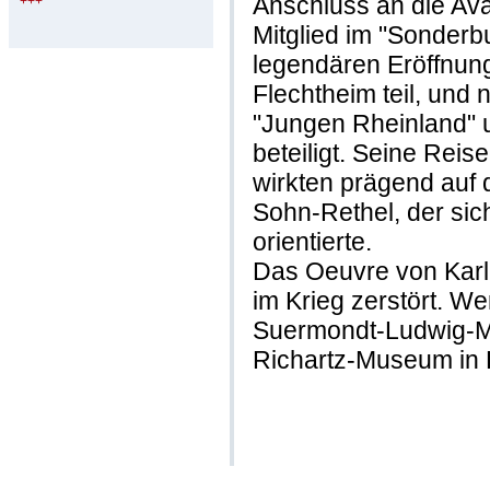
Anschluss an die Av
+++
Mitglied im "Sonderb
legendären Eröffnung
Flechtheim teil, und 
"Jungen Rheinland" 
beteiligt. Seine Reise
wirkten prägend auf 
Sohn-Rethel, der sic
orientierte.
Das Oeuvre von Karli
im Krieg zerstört. W
Suermondt-Ludwig-M
Richartz-Museum in 