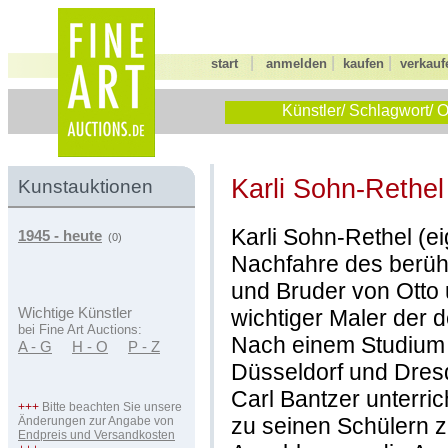
|
|
|
start
anmelden
kaufen
verkauf
Künstler/ Schlagwort/ O
Karli Sohn-Rethel
Kunstauktionen
Karli Sohn-Rethel (ei
1945 - heute
(0)
Nachfahre des berüh
und Bruder von Otto u
wichtiger Maler der
Wichtige Künstler
bei Fine Art Auctions:
Nach einem Studium
A - G
H - O
P - Z
Düsseldorf und Dresd
Carl Bantzer unterric
+++
Bitte beachten Sie unsere
zu seinen Schülern zä
Änderungen zur Angabe von
Endpreis und Versandkosten