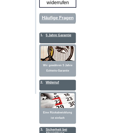
widerrufen
Häufige Fragen
1.
5 Jahre Garantie
Wir gewähren 5 Jahre
Echteits-Garantie
2.
Widerruf
Eine Rückabwicklung
ist einfach
3.
Sicherheit bei