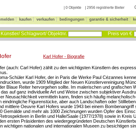
| 0 Objekte | 2956 registrierte Bieter
|
|
|
|
|
nmelden
kaufen
verkaufen
bedingungen
garantie & sicherheit
k
Künstler/ Schlagwort/ Objektnr.
Preis von €
Hofer
Karl Hofer - Biografie
fer (auch: Carl Hofer) zählt zu den wichtigsten Künstlern des expres
mus.
ma-Schüler Karl Hofer, der in Paris die Werke Paul Cézannes kennen
eindruckten, wurde 1909 Mitglied der Neuen Künstlervereinigung Mün
der Blaue Reiter hervorgehen sollte. Im malerischen und grafischen 
 das auf ganz individuelle Art und Weise zwischen subjektiver Ausd
ver Neusachlichkeit vermitteln kann, finden sich häufig melancholisc
h eindringliche Figurenstücke, aber auch Landschaften oder Stillleben
nd mittlere Oeuvre Karl Hofers wurde 1943 bei einem Bombenangriff s
50 Gemälde und mehr als 1000 Zeichnungen wurden Opfer des Einsc
etrospektiven in Berlin und Halle/Saale (1977/1978) sowie in Kreis 
 den ersten Präsidenten des wiedergegründeten Deutschen Künstler
n wichtigen nationalen und internationalen Museen zu besichtigen sin