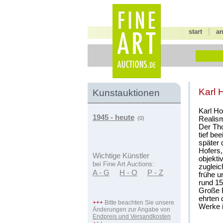
|
start
a
Karl 
Kunstauktionen
Karl Ho
1945 - heute
Realis
(0)
Der Tho
tief be
später 
Hofers,
Wichtige Künstler
objekti
bei Fine Art Auctions:
zugleic
A - G
H - O
P - Z
frühe u
rund 1
Große R
ehrten
+++
Bitte beachten Sie unsere
Werke i
Änderungen zur Angabe von
Endpreis und Versandkosten