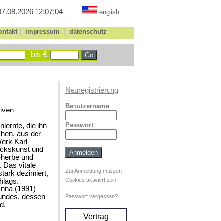
07.08.2026 12:07:04
english
|
|
ontakt
impressum
datenschutz
bis €
Neuregistrierung
Benutzername
siven
Passwort
lernte, die ihn
chen, aus der
Werk Karl
ruckskunst und
h-herbe und
. Das vitale
Zur Anmeldung müssen
tark dezimiert,
Cookies aktiviert sein.
hlags.
Unna (1991)
bundes, dessen
Passwort vergessen?
d.
Vertrag