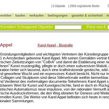
| 0 Objekte | 2956 registrierte Bieter
|
|
|
|
|
nmelden
kaufen
verkaufen
bedingungen
garantie & sicherheit
k
Künstler/ Schlagwort/ Objektnr.
Preis von €
 Appel
Karel Appel - Biografie
Gründungsmitgliedern und wichtigsten Vertretern der Künstlergruppe
1 in Amsterdam geborene Karel Appel. Mit seinen Gemälden vertrat K
rischen Zielsetzungen von "CoBrA" und damit die Etablierung einer n
fenen" Kunst mustergültig, pflegte er doch einen subversiven Malstil
uration hinter sich lassend, durch eine kraftstrotzende gestische, wild 
d geworfene Wucht und ein expressives Kolorit besticht. Nicht nur 
 Collagen und Skulpturen sind diese Stilmerkmale weithin bemerkbar.
nd Verdienst des mehrmaligen documenta-Teilnehmers Karel Appel s
zbarem Wert für Kunst und Kunstgeschichte, fand er doch im Rückgri
istischen Automatismus neue impulsive, von der rationalen Vernunft 
rische Ausdrucksformen, die den Weg ebneten für Genese und Weite
ormellen Kunst. Die Werke von Karel Appel befinden sich heute in re
tionalen Sammlungen.