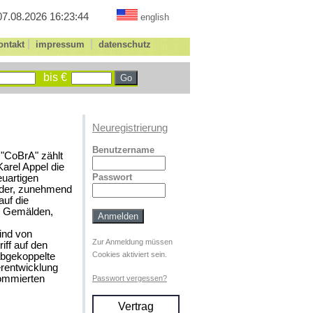
07.08.2026 16:23:44
english
|
|
ontakt
impressum
datenschutz
bis €
Neuregistrierung
Benutzername
 "CoBrA" zählt
arel Appel die
Passwort
euartigen
, der, zunehmend
auf die
in Gemälden,
ind von
Zur Anmeldung müssen
ff auf den
Cookies aktiviert sein.
abgekoppelte
rentwicklung
nommierten
Passwort vergessen?
Vertrag