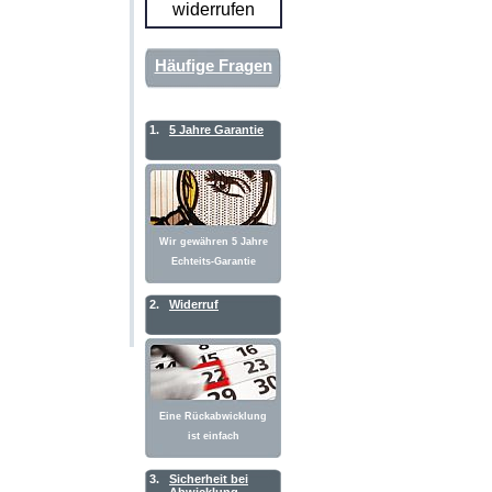
widerrufen
Häufige Fragen
1.
5 Jahre Garantie
Wir gewähren 5 Jahre
Echteits-Garantie
2.
Widerruf
Eine Rückabwicklung
ist einfach
3.
Sicherheit bei