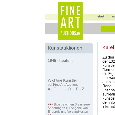
|
start
a
Karel
Kunstauktionen
Zu den 
1945 - heute
der 192
(0)
künstle
"formof
die Fig
Leinwan
Wichtige Künstler
auch in
bei Fine Art Auctions:
Rang u
A - G
H - O
P - Z
unschät
surreal
künstle
der inf
+++
Bitte beachten Sie unsere
interna
Änderungen zur Angabe von
Endpreis und Versandkosten