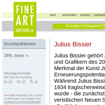
|
|
|
start
anmelden
kaufen
verkauf
Künstler/ Schlagwort/ O
Julius Bissier
Kunstauktionen
Julius Bissier gehör
1945 - heute
(0)
und Grafikern des 2
Merkmal der Kunst Jul
Erneuerungspotential,
Wichtige Künstler
bei Fine Art Auctions:
Während Julius Bissi
A - G
H - O
P - Z
1934 tragischerweise
wurde - die zunächst
+++
Bitte beachten Sie unsere
veristischen Neuen Sa
Änderungen zur Angabe von
Endpreis und Versandkosten