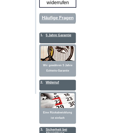
widerrufen
Häufige Fragen
1.
5 Jahre Garantie
Wir gewähren 5 Jahre
Echteits-Garantie
2.
Widerruf
Eine Rückabwicklung
ist einfach
3.
Sicherheit bei