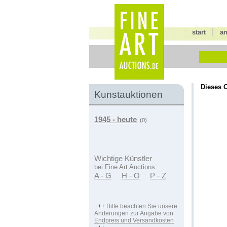
|
start
a
Dieses O
Kunstauktionen
1945 - heute
(0)
Wichtige Künstler
bei Fine Art Auctions:
A - G
H - O
P - Z
+++
Bitte beachten Sie unsere
Änderungen zur Angabe von
Endpreis und Versandkosten