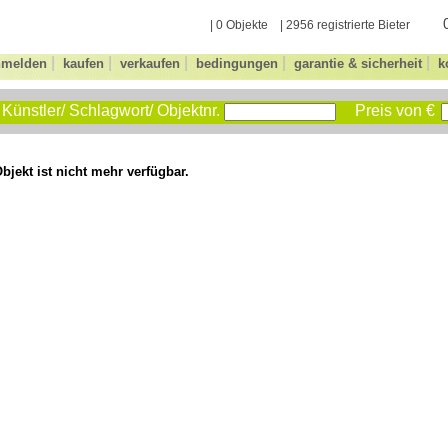
| 0 Objekte | 2956 registrierte Bieter
|
|
|
|
|
nmelden
kaufen
verkaufen
bedingungen
garantie & sicherheit
k
Künstler/ Schlagwort/ Objektnr.
Preis von €
bjekt ist nicht mehr verfügbar.