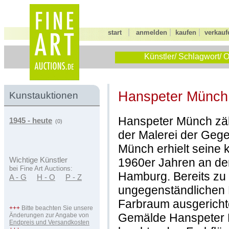
|
|
|
start
anmelden
kaufen
verkauf
Künstler/ Schlagwort/ O
Hanspeter Münch
Kunstauktionen
Hanspeter Münch zäh
1945 - heute
(0)
der Malerei der Geg
Münch erhielt seine 
1960er Jahren an de
Wichtige Künstler
bei Fine Art Auctions:
Hamburg. Bereits zu d
A - G
H - O
P - Z
ungegenständlichen M
Farbraum ausgerichte
+++
Bitte beachten Sie unsere
Gemälde Hanspeter
Änderungen zur Angabe von
Endpreis und Versandkosten