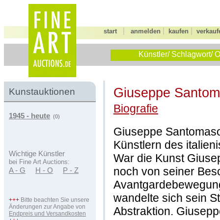
|
|
|
start
anmelden
kaufen
verkauf
Künstler/ Schlagwort/ O
Giuseppe Santo
Kunstauktionen
Biografie
1945 - heute
(0)
Giuseppe Santomaso
Künstlern des italien
Wichtige Künstler
War die Kunst Giuse
bei Fine Art Auctions:
noch von seiner Besc
A - G
H - O
P - Z
Avantgardebewegung
wandelte sich sein S
+++
Bitte beachten Sie unsere
Änderungen zur Angabe von
Abstraktion. Giusep
Endpreis und Versandkosten