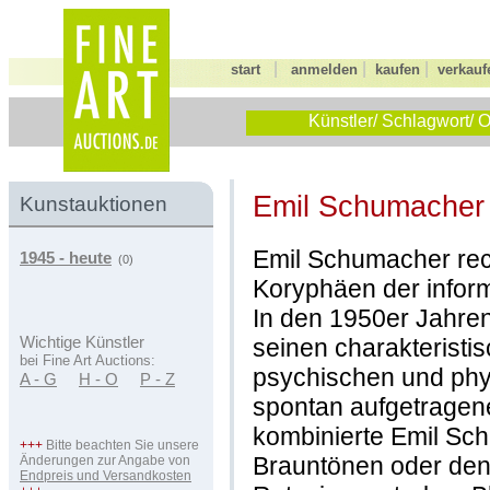
|
|
|
start
anmelden
kaufen
verkauf
Künstler/ Schlagwort/ O
Emil Schumache
Kunstauktionen
Emil Schumacher rec
1945 - heute
(0)
Koryphäen der inform
In den 1950er Jahre
seinen charakteristis
Wichtige Künstler
bei Fine Art Auctions:
psychischen und phy
A - G
H - O
P - Z
spontan aufgetragen
kombinierte Emil Sc
+++
Bitte beachten Sie unsere
Brauntönen oder den
Änderungen zur Angabe von
Endpreis und Versandkosten