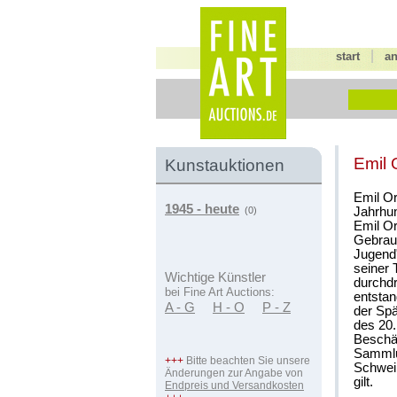
|
start
a
Emil 
Kunstauktionen
Emil Or
1945 - heute
Jahrhun
(0)
Emil Or
Gebrauc
Jugend"
seiner 
Wichtige Künstler
durchdr
bei Fine Art Auctions:
entstan
A - G
H - O
P - Z
der Spä
des 20.
Beschäf
Sammlu
+++
Bitte beachten Sie unsere
Schwein
Änderungen zur Angabe von
gilt.
Endpreis und Versandkosten