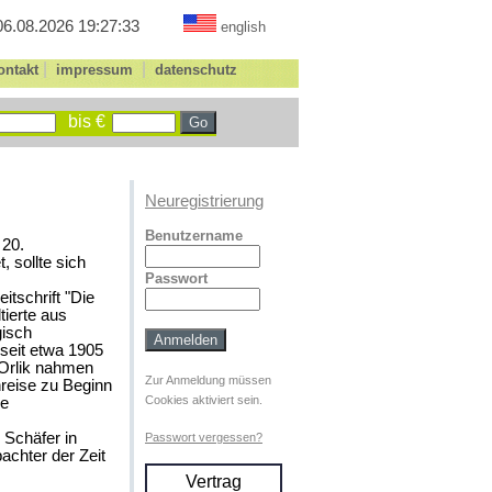
06.08.2026 19:27:33
english
|
|
ontakt
impressum
datenschutz
bis €
Neuregistrierung
Benutzername
 20.
 sollte sich
Passwort
itschrift "Die
tierte aus
gisch
seit etwa 1905
 Orlik nahmen
Zur Anmeldung müssen
reise zu Beginn
Cookies aktiviert sein.
de
Schäfer in
Passwort vergessen?
achter der Zeit
Vertrag