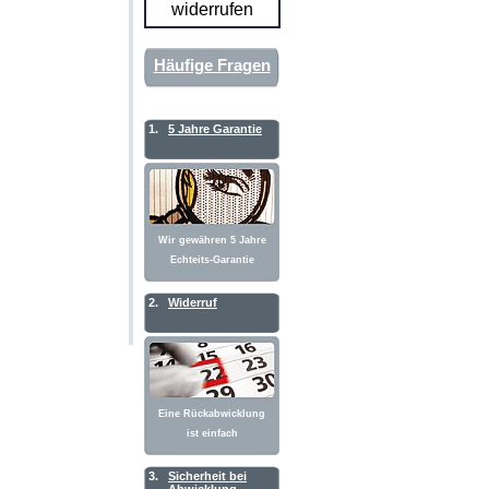
widerrufen
Häufige Fragen
1.
5 Jahre Garantie
Wir gewähren 5 Jahre
Echteits-Garantie
2.
Widerruf
Eine Rückabwicklung
ist einfach
3.
Sicherheit bei