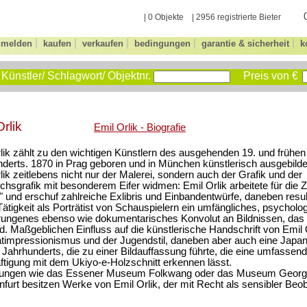
| 0 Objekte | 2956 registrierte Bieter
|
|
|
|
|
nmelden
kaufen
verkaufen
bedingungen
garantie & sicherheit
k
Künstler/ Schlagwort/ Objektnr.
Preis von €
Orlik
Emil Orlik - Biografie
lik zählt zu den wichtigen Künstlern des ausgehenden 19. und frühen
derts. 1870 in Prag geboren und in München künstlerisch ausgebildet,
lik zeitlebens nicht nur der Malerei, sondern auch der Grafik und der
hsgrafik mit besonderem Eifer widmen: Emil Orlik arbeitete für die Ze
 und erschuf zahlreiche Exlibris und Einbandentwürfe, daneben resul
Tätigkeit als Porträtist von Schauspielern ein umfängliches, psycholo
ungenes ebenso wie dokumentarisches Konvolut an Bildnissen, das 
d. Maßgeblichen Einfluss auf die künstlerische Handschrift von Emil
timpressionismus und der Jugendstil, daneben aber auch eine Japan
 Jahrhunderts, die zu einer Bildauffassung führte, die eine umfassen
tigung mit dem Ukiyo-e-Holzschnitt erkennen lässt.
ngen wie das Essener Museum Folkwang oder das Museum Georg 
furt besitzen Werke von Emil Orlik, der mit Recht als sensibler Beob