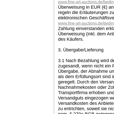
www.fine-art-auctions.de/bed
Überweisung in EUR (€) an 
regeln die Erläuterungen zu
elektronischen Geschäftsv
www.fine-art-auctions.de/bed
Zahlung einverstanden erkl
Überweisung (inkl. dem An
des Käufers.
3. Übergabe/Lieferung
3.1 Nach Bezahlung wird d
zugesandt, wenn nicht ein Fa
Übergabe, der Abnahme un
als dem Erfüllungsort sind i
geregelt. Durch den Versan
Nachnahmekosten oder Zollg
Transportfirma erhoben un
Versandguts eingezogen wer
Versandkosten des Anbieter
zu entrichten, soweit sie ni