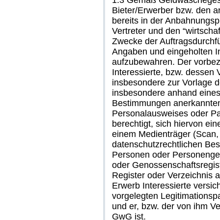
1.3 Gemäß Geldwäschegesetz
Bieter/Erwerber bzw. den a
bereits in der Anbahnungsp
Vertreter und den “wirtscha
Zwecke der Auftragsdurchfü
Angaben und eingeholten I
aufzubewahren. Der vorbez
Interessierte, bzw. dessen Ve
insbesondere zur Vorlage de
insbesondere anhand eines 
Bestimmungen anerkannten
Personalausweises oder Pas
berechtigt, sich hiervon ein
einem Medienträger (Scan, 
datenschutzrechtlichen Best
Personen oder Personenges
oder Genossenschaftsregist
Register oder Verzeichnis 
Erwerb Interessierte versi
vorgelegten Legitimationspa
und er, bzw. der von ihm Ver
GwG ist.