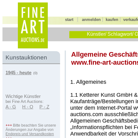
|
|
|
start
anmelden
kaufen
verkauf
Künstler/ Schlagwort/ O
Allgemeine Geschäft
Kunstauktionen
www.fine-art-auction
1945 - heute
(0)
1. Allgemeines
1.1 Ketterer Kunst GmbH & 
Wichtige Künstler
Kaufanträge/Bestellungen i
bei Fine Art Auctions:
A - G
H - O
P - Z
unter dem Internet-Portal w
auctions.com ausschließlic
Allgemeinen Geschäftsbed
+++
Bitte beachten Sie unsere
„Informationspflichten bei 
Änderungen zur Angabe von
Anwendbarkeit der Vorschri
Endpreis und Versandkosten