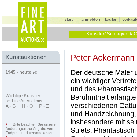
|
|
|
start
anmelden
kaufen
verkauf
Künstler/ Schlagwort/ O
Peter Ackermann
Kunstauktionen
Der deutsche Maler u
1945 - heute
(0)
ein wichtiger Vertret
und des Phantastisc
Berühmtheit erlangte
Wichtige Künstler
bei Fine Art Auctions:
verschiedenen Gattun
A - G
H - O
P - Z
und Handzeichnung, s
insbesondere mit sei
+++
Bitte beachten Sie unsere
Sujets. Phantastisch
Änderungen zur Angabe von
Endpreis und Versandkosten