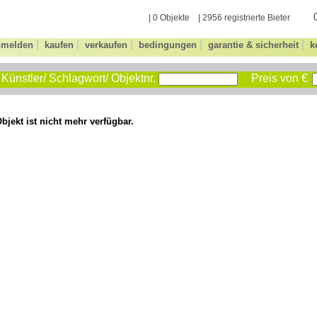
| 0 Objekte | 2956 registrierte Bieter
|
|
|
|
|
nmelden
kaufen
verkaufen
bedingungen
garantie & sicherheit
k
Künstler/ Schlagwort/ Objektnr.
Preis von €
bjekt ist nicht mehr verfügbar.