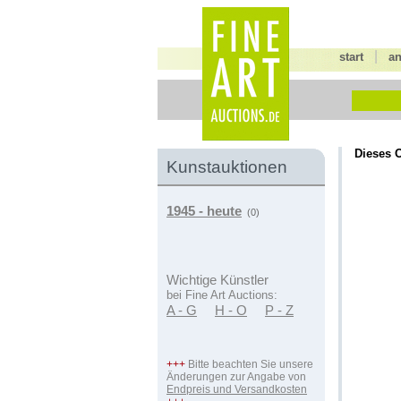
|
start
a
Dieses O
Kunstauktionen
1945 - heute
(0)
Wichtige Künstler
bei Fine Art Auctions:
A - G
H - O
P - Z
+++
Bitte beachten Sie unsere
Änderungen zur Angabe von
Endpreis und Versandkosten