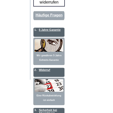
widerrufen
Häufige Fragen
1.
5 Jahre Garantie
Wir gewähren 5 Jahre
Echteits-Garantie
2.
Widerruf
Eine Rückabwicklung
ist einfach
3.
Sicherheit bei