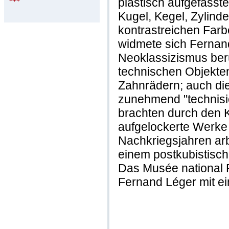
plastisch aufgefass
+++
Kugel, Kegel, Zylinde
kontrastreichen Far
widmete sich Fernan
Neoklassizismus ber
technischen Objekte
Zahnrädern; auch di
zunehmend "technisi
brachten durch den K
aufgelockerte Werke 
Nachkriegsjahren arb
einem postkubistisch
Das Musée national F
Fernand Léger mit ei