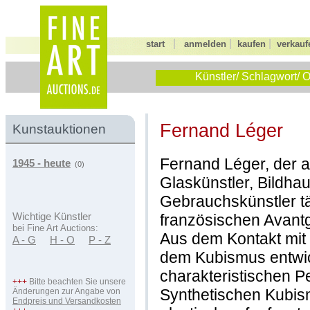
|
|
|
start
anmelden
kaufen
verkauf
Künstler/ Schlagwort/ O
Fernand Léger
Kunstauktionen
Fernand Léger, der a
1945 - heute
(0)
Glaskünstler, Bildha
Gebrauchskünstler tä
französischen Avant
Wichtige Künstler
bei Fine Art Auctions:
Aus dem Kontakt mi
A - G
H - O
P - Z
dem Kubismus entwic
charakteristischen Pe
+++
Bitte beachten Sie unsere
Synthetischen Kubism
Änderungen zur Angabe von
Endpreis und Versandkosten