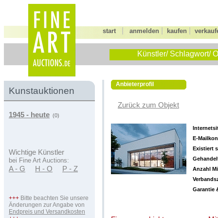
|
|
|
start
anmelden
kaufen
verkauf
Künstler/ Schlagwort/ O
Anbieterprofil
Kunstauktionen
Zurück zum Objekt
1945 - heute
(0)
Internetsi
E-Mailkon
Existiert s
Wichtige Künstler
Gehandelt
bei Fine Art Auctions:
A - G
H - O
P - Z
Anzahl Mi
Verbandsz
Garantie 
+++
Bitte beachten Sie unsere
Änderungen zur Angabe von
Endpreis und Versandkosten