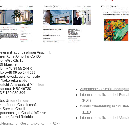
eter mit ladungsfähiger Anschrift
terer Kunst GmbH & Co KG
ph-Wild-Str. 18
29 München
fon: +49 89 55 244-0
fax :+49 89 55 244 166
rnet: www.kettererkunst.de
@kettererkunst.de
ericht: Amtsgericht München
nummer: HRA 46730
Allgemeine Geschäftsbedingu
. DE 129 989 806
Informationspflichten bei Fern
(PDF)
r des Unternehmens
h haftende Gesellschafterin:
Widerrufsbelehrung mit Muster
Art Service GmbH
(PDF)
gsberechtigte Geschäftsführer:
tterer, Bernd Reichle
Informationspflichten bei Vertr
ektronischen Geschäftsverkehr
(PDF)