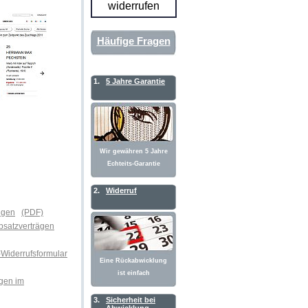
widerrufen
Häufige Fragen
1.
5 Jahre Garantie
Wir gewähren 5 Jahre
Echteits-Garantie
2.
Widerruf
ngen
(PDF)
absatzverträgen
-Widerrufsformular
Eine Rückabwicklung
ist einfach
ägen im
3.
Sicherheit bei