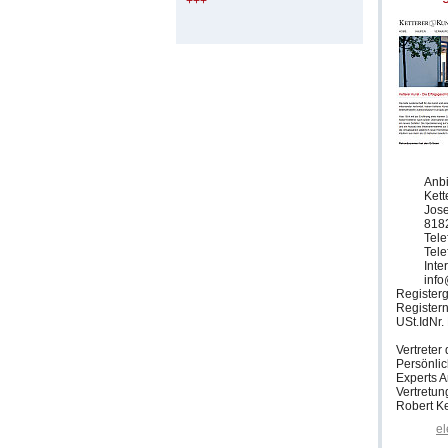
+++
Anbi
Ket
Jose
818
Tele
Tele
Inte
info
Registerg
Register
USt.IdNr
Vertrete
Persönlic
Experts 
Vertretun
Robert Ke
el