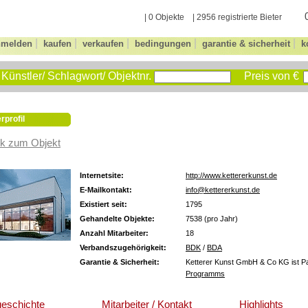
| 0 Objekte | 2956 registrierte Bieter
|
|
|
|
|
nmelden
kaufen
verkaufen
bedingungen
garantie & sicherheit
k
Künstler/ Schlagwort/ Objektnr.
Preis von €
rprofil
k zum Objekt
Internetsite:
http://www.kettererkunst.de
E-Mailkontakt:
info@kettererkunst.de
Existiert seit:
1795
Gehandelte Objekte:
7538 (pro Jahr)
Anzahl Mitarbeiter:
18
Verbandszugehörigkeit:
BDK
/
BDA
Garantie & Sicherheit:
Ketterer Kunst GmbH & Co KG ist Pa
Programms
eschichte
Mitarbeiter / Kontakt
Highlights