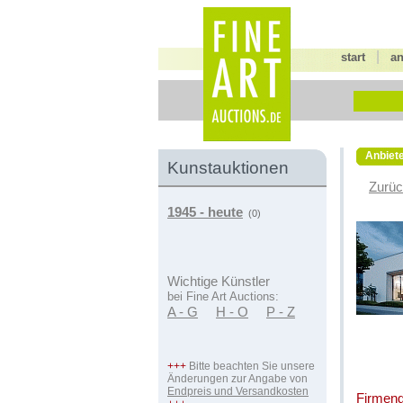
|
start
a
Anbiete
Kunstauktionen
Zurüc
1945 - heute
(0)
Wichtige Künstler
bei Fine Art Auctions:
A - G
H - O
P - Z
+++
Bitte beachten Sie unsere
Änderungen zur Angabe von
Endpreis und Versandkosten
Firmeng