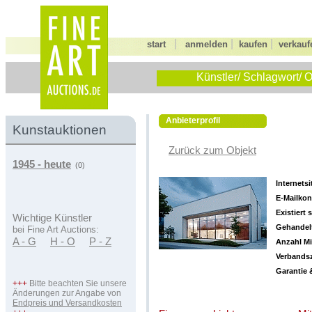
|
|
|
start
anmelden
kaufen
verkauf
Künstler/ Schlagwort/ O
Anbieterprofil
Kunstauktionen
Zurück zum Objekt
1945 - heute
(0)
Internetsi
E-Mailkon
Existiert s
Wichtige Künstler
Gehandelt
bei Fine Art Auctions:
A - G
H - O
P - Z
Anzahl Mi
Verbandsz
Garantie 
+++
Bitte beachten Sie unsere
Änderungen zur Angabe von
Endpreis und Versandkosten