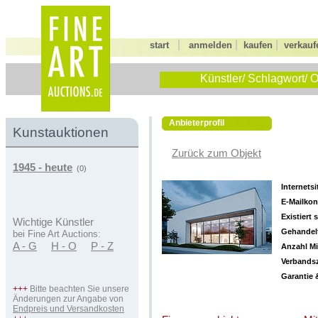
|
|
|
start
anmelden
kaufen
verkauf
Künstler/ Schlagwort/ O
Anbieterprofil
Kunstauktionen
Zurück zum Objekt
1945 - heute
(0)
Internetsi
E-Mailkon
Existiert s
Wichtige Künstler
Gehandelt
bei Fine Art Auctions:
A - G
H - O
P - Z
Anzahl Mi
Verbandsz
Garantie 
+++
Bitte beachten Sie unsere
Änderungen zur Angabe von
Endpreis und Versandkosten