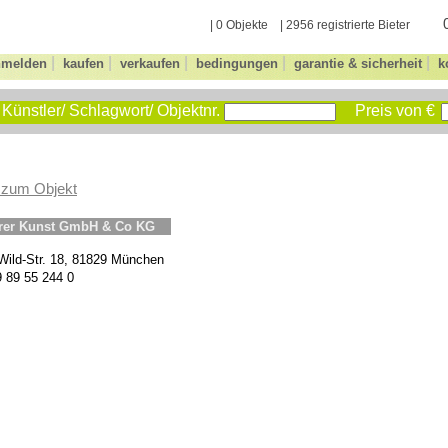
| 0 Objekte | 2956 registrierte Bieter
|
|
|
|
|
nmelden
kaufen
verkaufen
bedingungen
garantie & sicherheit
k
Künstler/ Schlagwort/ Objektnr.
Preis von €
 zum Objekt
erer Kunst GmbH & Co KG
Wild-Str. 18, 81829 München
9 89 55 244 0