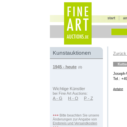
|
start
a
Kunstauktionen
Zurück
Kett
1945 - heute
(0)
Joseph-
Tel.: +4
Wichtige Künstler
Anfahrt
bei Fine Art Auctions:
A - G
H - O
P - Z
+++
Bitte beachten Sie unsere
Änderungen zur Angabe von
Endpreis und Versandkosten