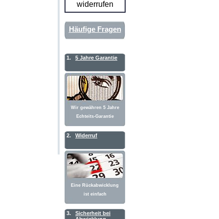
widerrufen
Häufige Fragen
1.
5 Jahre Garantie
Wir gewähren 5 Jahre
Echteits-Garantie
2.
Widerruf
Eine Rückabwicklung
ist einfach
3.
Sicherheit bei