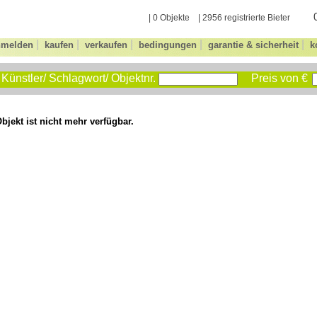
| 0 Objekte | 2956 registrierte Bieter
|
|
|
|
|
nmelden
kaufen
verkaufen
bedingungen
garantie & sicherheit
k
Künstler/ Schlagwort/ Objektnr.
Preis von €
bjekt ist nicht mehr verfügbar.