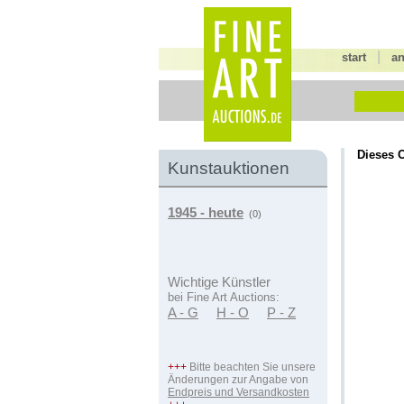
|
start
a
Dieses O
Kunstauktionen
1945 - heute
(0)
Wichtige Künstler
bei Fine Art Auctions:
A - G
H - O
P - Z
+++
Bitte beachten Sie unsere
Änderungen zur Angabe von
Endpreis und Versandkosten