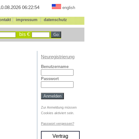
10.08.2026 06:22:54
english
|
|
ontakt
impressum
datenschutz
bis €
Neuregistrierung
Benutzername
Passwort
Zur Anmeldung müssen
Cookies aktiviert sein.
Passwort vergessen?
Vertrag