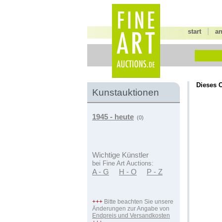
|
start
a
Dieses O
Kunstauktionen
1945 - heute
(0)
Wichtige Künstler
bei Fine Art Auctions:
A - G
H - O
P - Z
+++
Bitte beachten Sie unsere
Änderungen zur Angabe von
Endpreis und Versandkosten