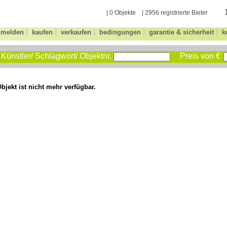
| 0 Objekte | 2956 registrierte Bieter
|
|
|
|
|
nmelden
kaufen
verkaufen
bedingungen
garantie & sicherheit
k
Künstler/ Schlagwort/ Objektnr.
Preis von €
bjekt ist nicht mehr verfügbar.