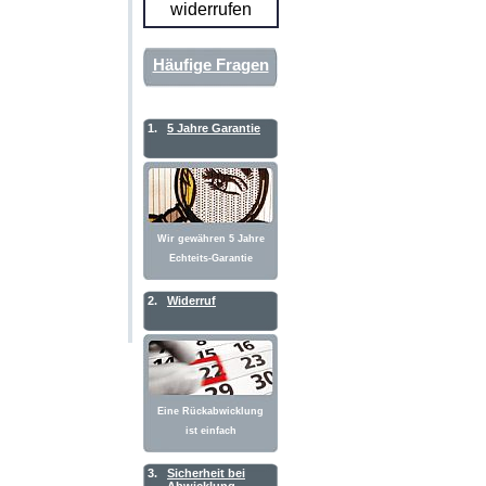
widerrufen
Häufige Fragen
1.
5 Jahre Garantie
Wir gewähren 5 Jahre
Echteits-Garantie
2.
Widerruf
Eine Rückabwicklung
ist einfach
3.
Sicherheit bei